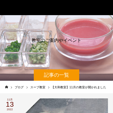
辰巳芳子スープ教室
教
室
の
ご
案
内
や
イ
ベ
ン
ト
情
報
記事の一覧
ブログ
スープ教室
【大和教室】11月の教室が開かれました
11月
13
2022