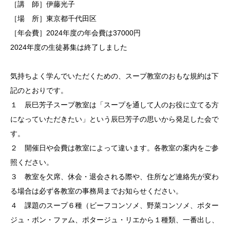
［講 師］伊藤光子
［場 所］東京都千代田区
［年会費］2024年度の年会費は37000円
2024年度の生徒募集は終了しました
気持ちよく学んでいただくための、スープ教室のおもな規約は下
記のとおりです。
１ 辰巳芳子スープ教室は「スープを通して人のお役に立てる方
になっていただきたい」という辰巳芳子の思いから発足した会で
す。
２ 開催日や会費は教室によって違います。各教室の案内をご参
照ください。
３ 教室を欠席、休会・退会される際や、住所など連絡先が変わ
る場合は必ず各教室の事務局までお知らせください。
４ 課題のスープ６種（ビーフコンソメ、野菜コンソメ、ポター
ジュ・ボン・ファム、ポタージュ・リエから１種類、一番出し、