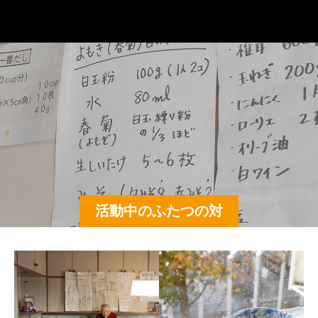
辰巳芳子スープ教室
活動中のふたつの対
面教室