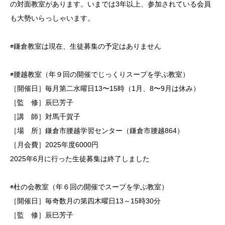
の対面教室があります。いまでは3年以上、参加されている会員
も大勢いらっしゃいます。
◉鎌倉教室は現在、生徒募集の予定はありません
◉腰越教室（年９回の開催でじっくりスープを学ぶ教室）
［開催日］毎月第二水曜日13〜15時（1月、8〜9月は休み）
［監 修］辰巳芳子
［講 師］対馬千賀子
［場 所］鎌倉市腰越学習センター（鎌倉市腰越864）
［月会費］2025年度6000円
2025年6月に行った生徒募集は終了しました
◉杜の会教室（年６回の開催でスープを学ぶ教室）
［開催日］毎奇数月の第四木曜日13～15時30分
［監 修］辰巳芳子