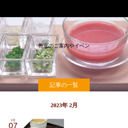
辰巳芳子スープ教室
教
室
の
ご
案
内
や
イ
ベ
ン
ト
記事の一覧
2023年 2月
2月
07