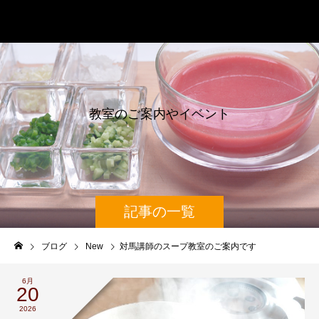
辰巳芳子スープ教室
教
室
の
ご
案
内
や
イ
ベ
ン
ト
情
報
記事の一覧
ブログ
New
対馬講師のスープ教室のご案内です
6月
20
2026