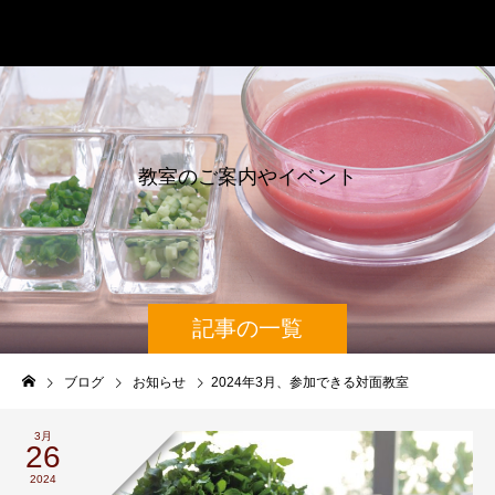
辰巳芳子スープ教室
教
室
の
ご
案
内
や
イ
ベ
ン
ト
情
報
記事の一覧
ブログ
お知らせ
2024年3月、参加できる対面教室
3月
26
2024