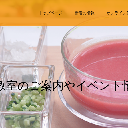
トップページ
新着の情報
オンライン
室
の
ご
案
内
や
イ
ベ
ン
ト
情
掲
載
し
て