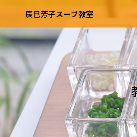
辰巳芳子スープ教室
教