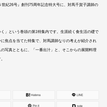
 ５世紀26号』創刊75周年記念特大号に、対馬千賀子講師の
いく」という巻頭の第1特集内です。生涯続く食生活の礎で
かに焦点を当てた特集で、対馬講師なりの考えが紹介され
んの写真とともに、「一番出汁」と、そこからの展開料理
す。
Hatena
LINE
Pin it
note