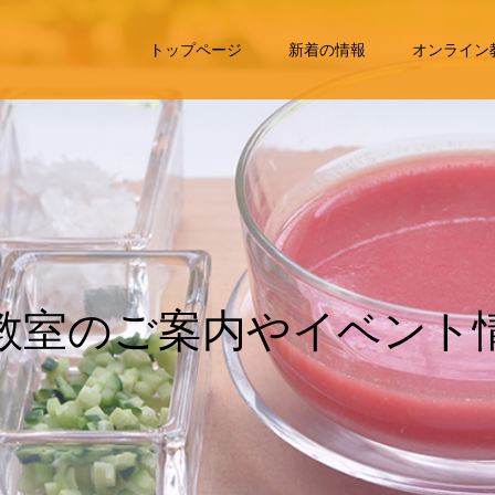
トップページ
新着の情報
オンライン
室
の
ご
案
内
や
イ
ベ
ン
ト
情
掲
載
し
て