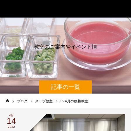
辰巳芳子スープ教室
教
室
の
ご
案
内
や
イ
ベ
ン
ト
情
報
を
記事の一覧
ブログ
スープ教室
3〜4月の腰越教室
4月
14
2022