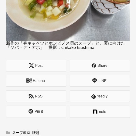
新作の「春キャベツとホンビノス貝のスープ」と、夏に向けた
「ソパ・デ・アホ」 撮影：chikako tsushima
Post
Share
Hatena
LINE
RSS
feedly
Pin it
note
スープ教室
,
腰越