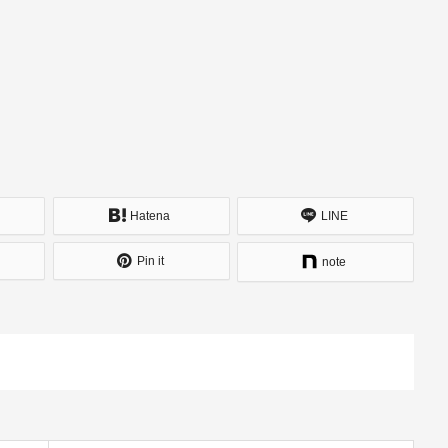
Hatena
LINE
Pin it
note