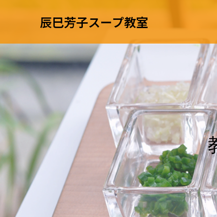
辰巳芳子スープ教室
教