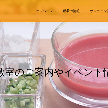
トップページ
新着の情報
オンライン
室
の
ご
案
内
や
イ
ベ
ン
ト
情
掲
載
し