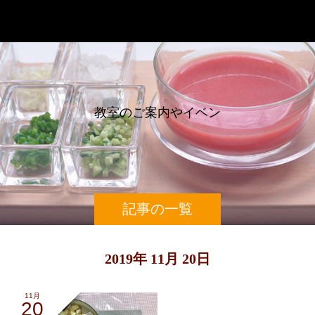
辰巳芳子スープ教室
教
室
の
ご
案
内
や
イ
ベ
ン
ト
記事の一覧
2019年 11月 20日
11月
20