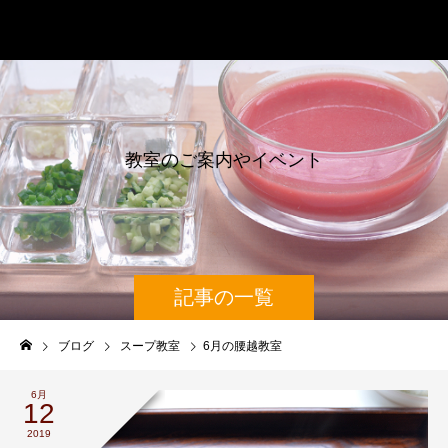
辰巳芳子スープ教室
教
室
の
ご
案
内
や
イ
ベ
ン
ト
情
報
記事の一覧
ブログ
スープ教室
6月の腰越教室
6月
12
2019