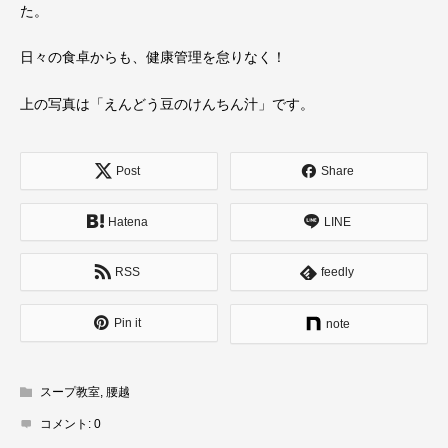
た。
日々の食卓からも、健康管理を怠りなく！
上の写真は「えんどう豆のけんちん汁」です。
Post
Share
Hatena
LINE
RSS
feedly
Pin it
note
スープ教室
,
腰越
コメント:
0