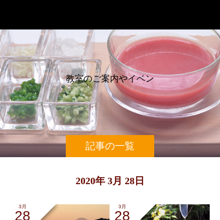
辰巳芳子スープ教室
教
室
の
ご
案
内
や
イ
ベ
ン
ト
記事の一覧
2020年 3月 28日
3月
3月
28
28